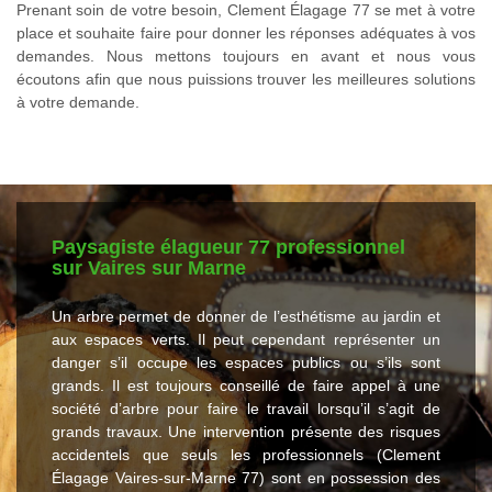
Prenant soin de votre besoin, Clement Élagage 77 se met à votre
place et souhaite faire pour donner les réponses adéquates à vos
demandes. Nous mettons toujours en avant et nous vous
écoutons afin que nous puissions trouver les meilleures solutions
à votre demande.
Paysagiste élagueur 77 professionnel
sur Vaires sur Marne
Un arbre permet de donner de l’esthétisme au jardin et
aux espaces verts. Il peut cependant représenter un
danger s’il occupe les espaces publics ou s’ils sont
grands. Il est toujours conseillé de faire appel à une
société d’arbre pour faire le travail lorsqu’il s’agit de
grands travaux. Une intervention présente des risques
accidentels que seuls les professionnels (Clement
Élagage Vaires-sur-Marne 77) sont en possession des