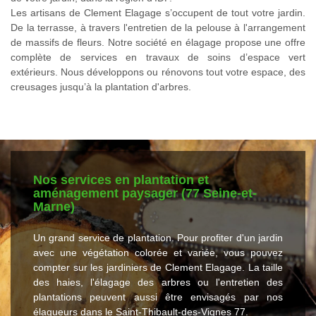
Les artisans de Clement Elagage s’occupent de tout votre jardin.
De la terrasse, à travers l'entretien de la pelouse à l'arrangement
de massifs de fleurs. Notre société en élagage propose une offre
complète de services en travaux de soins d’espace vert
extérieurs. Nous développons ou rénovons tout votre espace, des
creusages jusqu’à la plantation d'arbres.
Nos services en plantation et
aménagement paysager (77 Seine-et-
Marne)
Un grand service de plantation. Pour profiter d'un jardin
avec une végétation colorée et variée, vous pouvez
compter sur les jardiniers de Clement Elagage. La taille
des haies, l'élagage des arbres ou l'entretien des
plantations peuvent aussi être envisagés par nos
élagueurs dans le Saint-Thibault-des-Vignes 77.