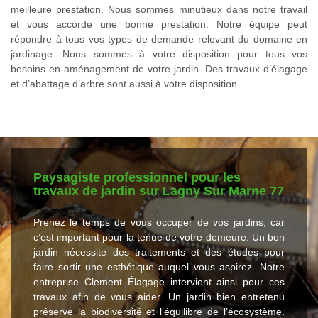
meilleure prestation. Nous sommes minutieux dans notre travail
et vous accorde une bonne prestation. Notre équipe peut
répondre à tous vos types de demande relevant du domaine en
jardinage. Nous sommes à votre disposition pour tous vos
besoins en aménagement de votre jardin. Des travaux d’élagage
et d’abattage d’arbre sont aussi à votre disposition.
Paysagiste professionnel pour les
travaux de jardin sur Lagny Sur Marne 77
Prenez le temps de vous occuper de vos jardins, car
c’est important pour la tenue de votre demeure. Un bon
jardin nécessite des traitements et des études pour
faire sortir une esthétique auquel vous aspirez. Notre
entreprise Clement Élagage intervient ainsi pour ces
travaux afin de vous aider. Un jardin bien entretenu
préserve la biodiversité et l’équilibre de l’écosystème.