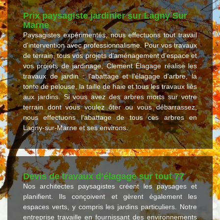
Prix paysagiste jardinier sur Lagny Sur
Marne
Paysagistes expérimentés, nous effectuons tout travail
d'intervention avec professionnalisme. Pour vos travaux
de terrain, tous vos projets d’aménagement d’espace et
vos projets de jardinage, Clement Élagage réalise les
travaux de jardin : l'abattage et l'élagage d'arbre, la
tonte de pelouse, la taille de haie et tous les travaux liés
aux jardins. Si vous avez des arbres morts sur votre
terrain dont vous voulez ôter ou vous débarrassez,
nous effectuons l'abattage de tous ces arbres en
Lagny-sur-Marne et ses environs.
Devis de travaux d’élagage sur tout 77
Nos architectes paysagistes créent les paysages et
planifient. Ils conçoivent et gèrent également les
espaces verts, y compris les jardins particuliers. Notre
entreprise travaille en fournissant des environnements